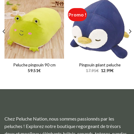
Promo !
Peluche pingouin 90 cm
Pingouin géant peluche
Le
Le
59.51
€
17.95
€
12.99
€
prix
prix
initial
actuel
était :
est :
17.95€.
12.99€.
Chez Peluche Nation, nous sommes passionnés par les
peluches ! Explorez notre boutique regorgeant de trésors
doux et moelleux : éléphants bébés, renards, totoros, pandas,