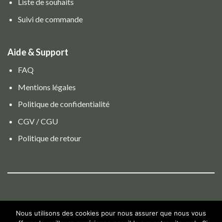
Liste de souhaits
Suivi de commande
Aide & Support
FAQ
Mentions légales
Politique de confidentialité
CGV / CGU
Politique de retour
Nous utilisons des cookies pour nous assurer que nous vous