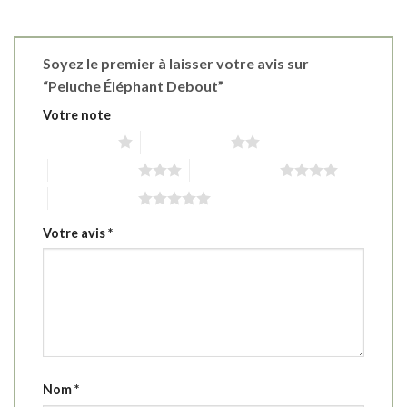
Soyez le premier à laisser votre avis sur
“Peluche Éléphant Debout”
Votre note
1 étoile sur 5
2 étoiles sur 5
3 étoiles sur 5
4 étoiles sur 5
5 étoiles sur 5
Votre avis
*
Nom
*